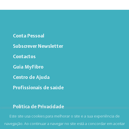
Conta Pessoal
Subscrever Newsletter
Contactos
Guia MyFibro
Centro de Ajuda
Profissionais de saúde
Política de Privacidade
Este site usa cookies para melhorar o site e a sua experiência de
Termos e Condições

navegação. Ao continuar a navegar no site está a concordar em aceitar
Registo ERS Nº E145632