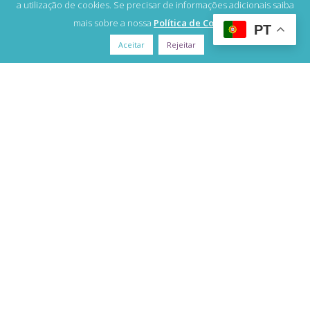
a utilização de cookies. Se precisar de informações adicionais saiba
mais sobre a nossa
Política de Cookies
PT
Aceitar
Rejeitar
Cofinanciado por:
MyFibromyalgia® 2026 | Todos os direitos