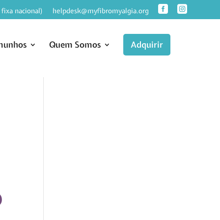
fixa nacional)
helpdesk@myfibromyalgia.org
munhos
Quem Somos
Adquirir
o